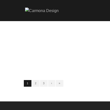
1
2
3
›
»