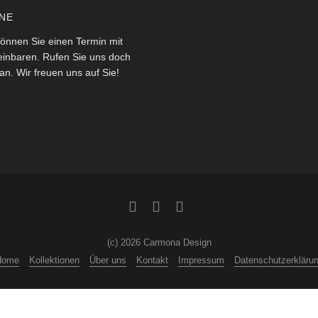
NE
önnen Sie einen Termin mit
einbaren. Rufen Sie uns doch
an. Wir freuen uns auf Sie!
(c) 2026 Carmona Design
Home
Kollektionen
Über uns
Kontakt
Impressum
Datenschutzerkläru