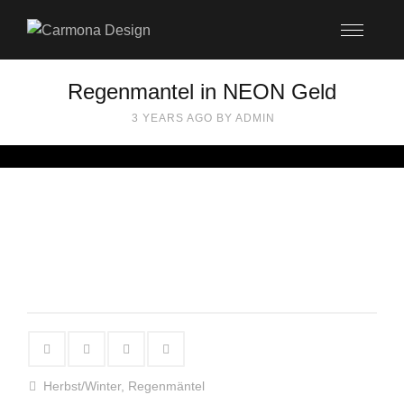
Regenmantel in NEON Geld
3 YEARS AGO
BY
ADMIN
Herbst/Winter
,
Regenmäntel