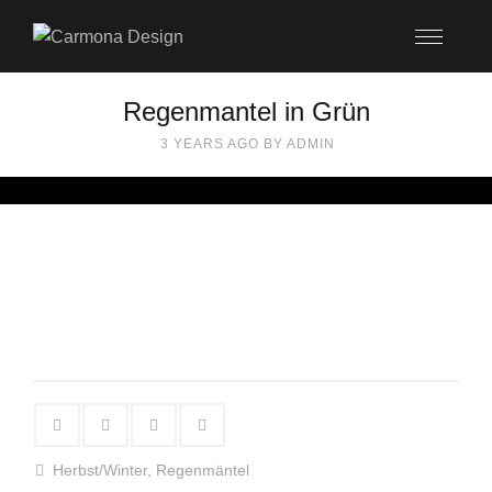
Regenmantel in Grün
3 YEARS AGO
BY
ADMIN
Herbst/Winter
,
Regenmäntel