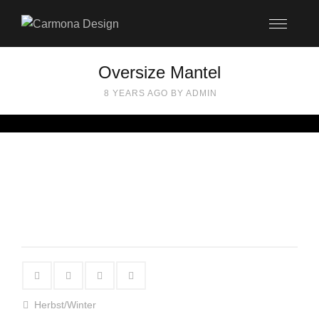
Oversize Mantel
8 YEARS AGO
BY
ADMIN
Herbst/Winter