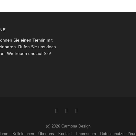
NE
önnen Sie einen Termin mit
einbaren. Rufen Sie uns doch
an. Wir freuen uns auf Sie!
(c) 2026 Carmona Design
Home
Kollektionen
Über uns
Kontakt
Impressum
Datenschutzerkläru