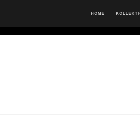
HOME
KOLLEKT
Blumen Windjacke
8 YEARS AGO
BY
ADMIN